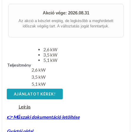
Akció vége: 2026.08.31
Az akció a készlet erejéig, de legkésőbb a meghirdetett
időszak végéig tart. A változtatás jogát fenntartjuk.
2,6 kW
3,5 kW
5,1 kW
Teljesítmény
2,6 kW
3,5 kW
5,1 kW
AJÁNLATOT KÉREK!
Leírás
👉 Műszaki dokumentáció letöltése
Gyártói oldal