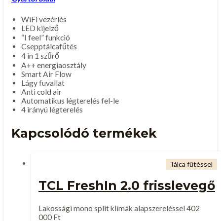
WiFi vezérlés
LED kijelző
“I feel” funkció
Csepptálcafűtés
4 in 1 szűrő
A++ energiaosztály
Smart Air Flow
Lágy fuvallat
Anti cold air
Automatikus légterelés fel-le
4 irányú légterelés
Kapcsolódó termékek
Tálca fűtéssel
TCL FreshIn 2.0 frisslevegő
Lakossági mono split klímák alapszereléssel
402
000
Ft