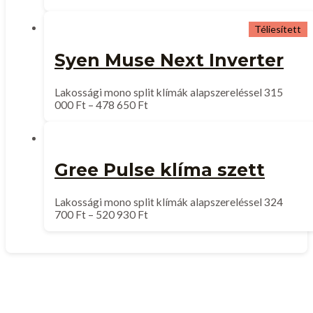
Téliesített
Syen Muse Next Inverter
Lakossági mono split klímák alapszereléssel
315
000
Ft
–
478 650
Ft
Gree Pulse klíma szett
Lakossági mono split klímák alapszereléssel
324
700
Ft
–
520 930
Ft