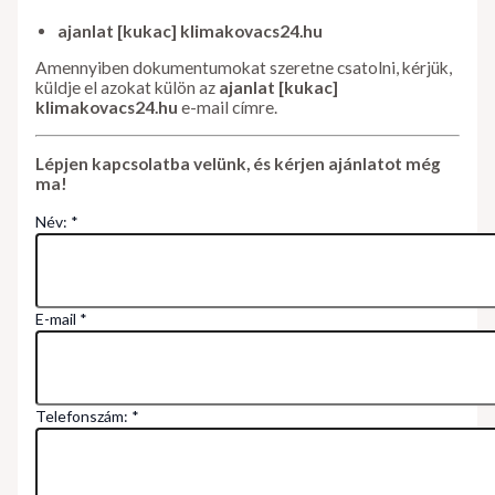
ajanlat [kukac] klimakovacs24.hu
Amennyiben dokumentumokat szeretne csatolni, kérjük,
küldje el azokat külön az
ajanlat [kukac]
klimakovacs24.hu
e-mail címre.
Lépjen kapcsolatba velünk, és kérjen ajánlatot még
ma!
Név:
*
E-mail
*
Telefonszám:
*