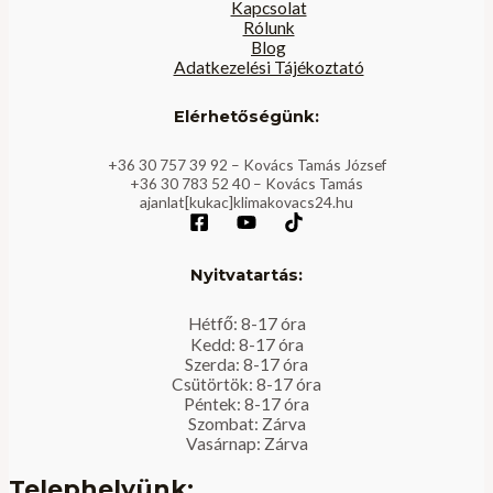
Kapcsolat
Rólunk
Blog
Adatkezelési Tájékoztató
Elérhetőségünk:
+36 30 757 39 92 – Kovács Tamás József
+36 30 783 52 40 – Kovács Tamás
ajanlat[kukac]klimakovacs24.hu
Nyitvatartás:
Hétfő: 8-17 óra
Kedd: 8-17 óra
Szerda: 8-17 óra
Csütörtök: 8-17 óra
Péntek: 8-17 óra
Szombat: Zárva
Vasárnap: Zárva
Telephelyünk: