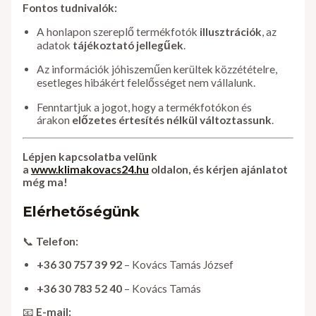
Fontos tudnivalók:
A honlapon szereplő termékfotók
illusztrációk
, az
adatok
tájékoztató jellegűek
.
Az információk jóhiszeműen kerültek közzétételre,
esetleges hibákért felelősséget nem vállalunk.
Fenntartjuk a jogot, hogy a termékfotókon és
árakon
előzetes értesítés nélkül változtassunk
.
Lépjen kapcsolatba velünk
a
www.klimakovacs24.hu
oldalon, és kérjen ajánlatot
még ma!
Elérhetőségünk
📞
Telefon:
+36 30 757 39 92
– Kovács Tamás József
+36 30 783 52 40
– Kovács Tamás
📧
E-mail: